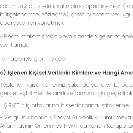
sorumluluk aktiviteleri, satın alma operasyonları (tale
bütçelendirme, sözleşme), şirket içi sistem ve uyg
operasyonları yönetmek
- Resmi makamlardan veya sizlerden gelen taleple
yanıtlamak,
amaçlarıyla işlenmektedir.
c) İşlenen Kişisel Verilerin Kimlere ve Hangi Am
Toplanan kişisel verileriniz; yukarıda yer alan b) b
gerçekleştirilmesi ile sınırlı ve tamamı için geçerli 
- ŞİRKET’in iş ortaklarına, hissedarlarına, iştiraklerine,
- Vergi Usul Kanunu, Sosyal Güvenlik Kurumu mevzuatı
Aklanmasının Önlenmesi Hakkında Kanun, Karapara