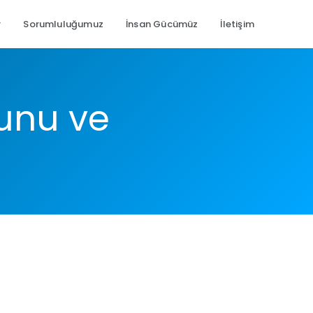
r
Sorumluluğumuz
İnsan Gücümüz
İletişim
nunu ve