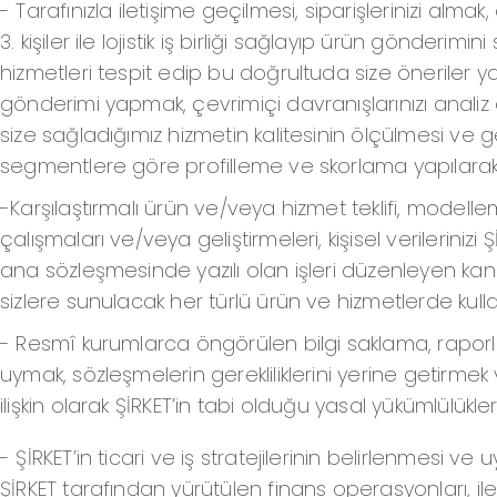
- Tarafınızla iletişime geçilmesi, siparişlerinizi alma
3. kişiler ile lojistik iş birliği sağlayıp ürün gönderim
hizmetleri tespit edip bu doğrultuda size önerile
gönderimi yapmak, çevrimiçi davranışlarınızı analiz
size sağladığımız hizmetin kalitesinin ölçülmesi ve ge
segmentlere göre profilleme ve skorlama yapılarak
-Karşılaştırmalı ürün ve/veya hizmet teklifi, model
çalışmaları ve/veya geliştirmeleri, kişisel verileriniz
ana sözleşmesinde yazılı olan işleri düzenleyen ka
sizlere sunulacak her türlü ürün ve hizmetlerde kull
- Resmî kurumlarca öngörülen bilgi saklama, raporl
uymak, sözleşmelerin gerekliliklerini yerine getirm
ilişkin olarak ŞİRKET’in tabi olduğu yasal yükümlülükler
- ŞİRKET’in ticari ve iş stratejilerinin belirlenmesi
ŞİRKET tarafından yürütülen finans operasyonları, il