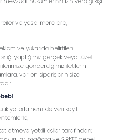
mevzuat hükümlerinin izin verdiği kişi
rciler ve yasal mercilere,
eklam ve yukarıda belirtilen
irliği yaptığımız gerçek veya tüzel
ilerimize gönderdiğimiz iletilerin
ra, verilen siparişlerin size
tadır.
ebebi
ik yollarla hem de veri kayıt
ntemlerle;
t etmeye yetkili kişiler tarafından;
 başvurular, mağaza ve ŞİRKET genel