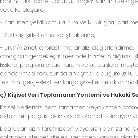
Kanun, Türk Ticaret Kanunu, Borçlar Kanunu ve diğer 
veya kuruluşlara,
- Kanunen yetkili kamu kurum ve kuruluşları, idari me
- Yurt dışı şirketlerine ve iştiraklerine,
- Ürün/hizmet karşılaştırma, analiz, değerlendirme, r
amaçların gerçekleştirilmesinde hizmet aldığımız, işb
kişilere, program ortağı kurum ve kuruluşlara, müşter
gönderilmesi konusunda anlaşmalı olduğumuz kurumla
teslimini gerçekleştiren kargo şirketlerine aktarılmak
ç) Kişisel Veri Toplamanın Yöntemi ve Hukuki S
Kişisel Verileriniz, hem tamamen veya kısmen otomat
sisteminin parçası olan ancak otomatik olmayan yö
Doğrudan sizin tarafınızdan veya sizin adınıza hareke
anlaşmalı internet siteleri üzerinden yapılmış olan