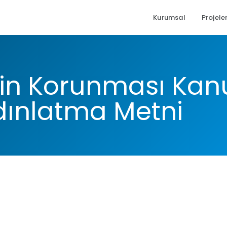
Kurumsal
Projele
lerin Korunması Ka
dınlatma Metni