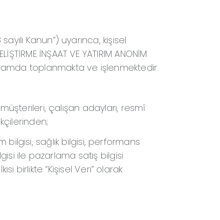
sayılı Kanun”) uyarınca, kişisel
GELİŞTİRME İNŞAAT VE YATIRIM ANONİM
apsamda toplanmakta ve işlenmektedir.
 müşterileri, çalışan adayları, resmî
ikçilerinden;
lem bilgisi, sağlık bilgisi, performans
lgisi ile pazarlama satış bilgisi
kisi birlikte “Kişisel Veri” olarak