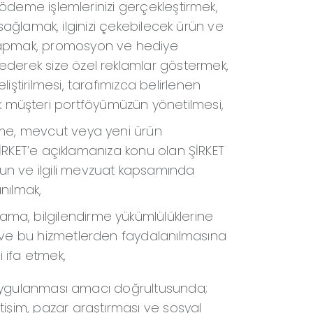
k, ödeme işlemlerinizi gerçekleştirmek,
ini sağlamak, ilginizi çekebilecek ürün ve
r yapmak, promosyon ve hediye
 ederek size özel reklamlar göstermek,
liştirilmesi, tarafımızca belirlenen
 müşteri portföyümüzün yönetilmesi,
leme, mevcut veya yeni ürün
i ŞİRKET’e açıklamanıza konu olan ŞİRKET
nun ve ilgili mevzuat kapsamında
anılmak,
ama, bilgilendirme yükümlülüklerine
ek ve bu hizmetlerden faydalanılmasına
i ifa etmek,
 ve uygulanması amacı doğrultusunda;
etişim, pazar araştırması ve sosyal