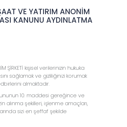
ŞAAT VE YATIRIM ANONİM
NMASI KANUNU AYDINLATMA
ŞİRKETİ kişisel verilerinizin hukuka
nı sağlamak ve gizliliğinizi korumak
irlerini almaktadır.
Kanununun 10. maddesi gereğince ve
zin alınma şekilleri, işlenme amaçları,
larında sizi en şeffaf şekilde